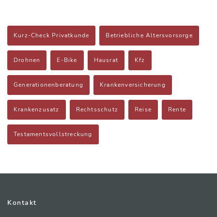
Kurz-Check Privatkunde
Betriebliche Altersvorsorge
Drohnen
E-Bike
Hausrat
Kfz
Generationenberatung
Krankenversicherung
Krankenzusatz
Rechtsschutz
Reise
Rente
Testamentsvollstreckung
Kontakt